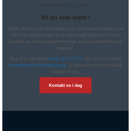
KONTAKT OS I DAG
Vil du vide mere?
Finder du ikke nok informationer om din ønskede opgave her
på vores hjemmeside, er du altid meget velkommen til at
kontakte os til en uforpligtende snak og eventuelt et tilbud på
opgaven.
Ring til os på telefon
(+45) 25 73 97 51
eller send en mail til
kontakt@stormflodssikring.dk
. Vi besvarer din henvendelse
hurtigst muligt.
Kontakt os i dag