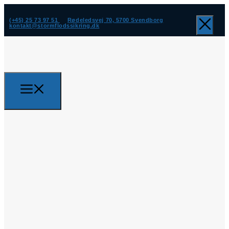
(+45) 25 73 97 51
Rødeledsvej 70, 5700 Svendborg
kontakt@stormflodssikring.dk