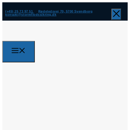
(+45) 25 73 97 51
Rødeledsvej 70, 5700 Svendborg
kontakt@stormflodssikring.dk