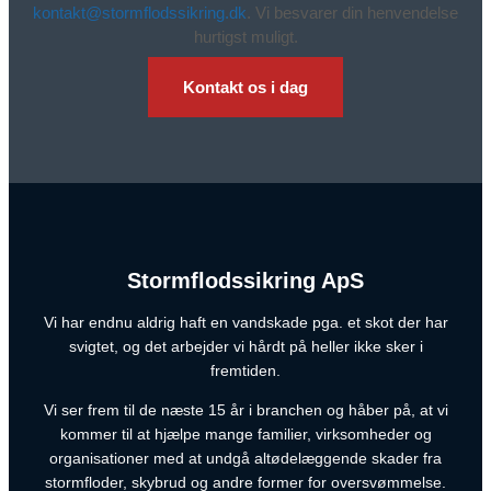
kontakt@stormflodssikring.dk
. Vi besvarer din henvendelse
hurtigst muligt.
Kontakt os i dag
Stormflodssikring ApS
Vi har endnu aldrig haft en vandskade pga. et skot der har
svigtet, og det arbejder vi hårdt på heller ikke sker i
fremtiden.
Vi ser frem til de næste 15 år i branchen og håber på, at vi
kommer til at hjælpe mange familier, virksomheder og
organisationer med at undgå altødelæggende skader fra
stormfloder, skybrud og andre former for oversvømmelse.