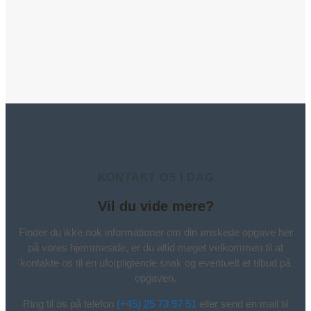
KONTAKT OS I DAG
Vil du vide mere?
Finder du ikke nok informationer om din ønskede opgave her
på vores hjemmeside, er du altid meget velkommen til at
kontakte os til en uforpligtende snak og eventuelt et tilbud på
opgaven.
Ring til os på telefon
(+45) 25 73 97 51
eller send en mail til