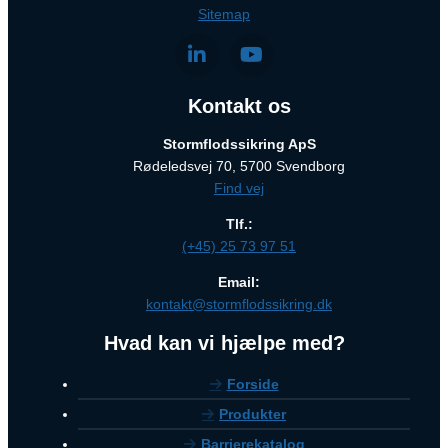
Sitemap
Kontakt os
Stormflodssikring ApS
Rødeledsvej 70, 5700 Svendborg
Find vej
Tlf.:
(+45) 25 73 97 51
Email:
kontakt@stormflodssikring.dk
Hvad kan vi hjælpe med?
Forside
Produkter
Barrierekatalog