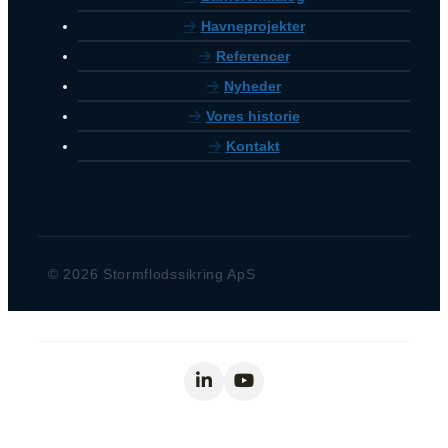
Havneprojekter
Referencer
Nyheder
Vores historie
Kontakt
© 2026 Stormflodssikring ApS