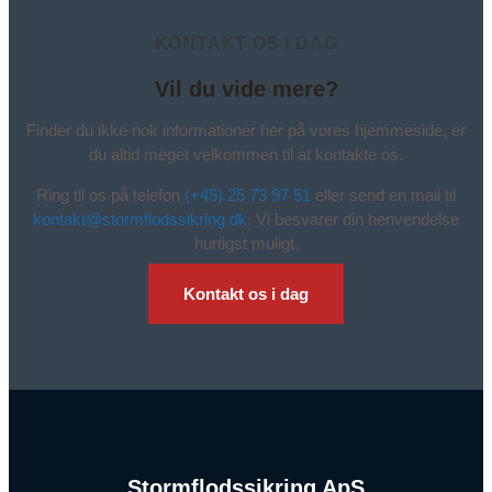
KONTAKT OS I DAG
Vil du vide mere?
Finder du ikke nok informationer her på vores hjemmeside, er
du altid meget velkommen til at kontakte os.
Ring til os på telefon
(+45) 25 73 97 51
eller send en mail til
kontakt@stormflodssikring.dk
. Vi besvarer din henvendelse
hurtigst muligt.
Kontakt os i dag
Stormflodssikring ApS