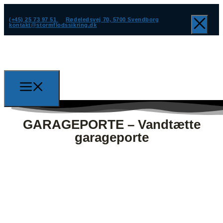
(+45) 25 73 97 51
Rødeledsvej 70, 5700 Svendborg
kontakt@stormflodssikring.dk
GARAGEPORTE – Vandtætte
garageporte
(+45) 25 73 97 51
kontakt@stormflodssikring.dk