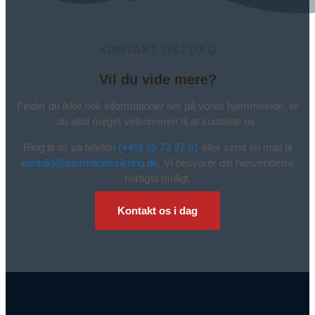
KONTAKT OS I DAG
Vil du vide mere?
Finder du ikke nok informationer her på vores hjemmeside, er
du altid meget velkommen til at kontakte os.
Ring til os på telefon
(+45) 25 73 97 51
eller send en mail til
kontakt@stormflodssikring.dk
. Vi besvarer din henvendelse
hurtigst muligt.
Kontakt os i dag