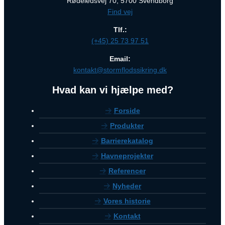
Rødeledsvej 70, 5700 Svendborg
Find vej
Tlf.:
(+45) 25 73 97 51
Email:
kontakt@stormflodssikring.dk
Hvad kan vi hjælpe med?
Forside
Produkter
Barrierekatalog
Havneprojekter
Referencer
Nyheder
Vores historie
Kontakt