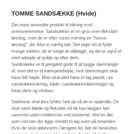
TOMME SANDSÆKKE (Hvide)
Det mest anvendte produkt til sikring mod
oversvømmelse. Sandsække er en grov men fleksibel
løsning, men de er efter vores mening en ”hovsa-
løsning”, der ikke er særlig tæt. Det tager tid at fylde
mange sække, de er tunge at udlægge, og det er også et
stort arbejde at rydde op efter dem.
Sandsække er til gengæld gode til at bygge dæmninger
af, men det er et kæmpearbejde, hvis dæmningen skal
have lidt højde. Man skal altid have et lag plastik i en
sandsækkesikring, både i sandsækkedæmninger og
foran døre og vinduer.
Sækkene skal ikke fyldes helt op så de er spændte. De
skal være bløde og fleksible så de kan lægges tæt
sammen uden mellemrum ved kanterne. Ved en dør
som vist bør der ligge mindst to lag oven på hinanden.
Hvis de skal opbevares i længere tid, bør de beskyttes