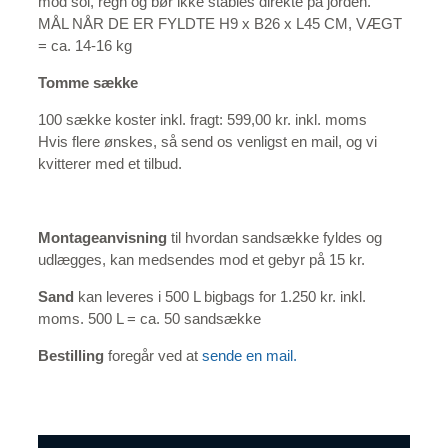
mod sol, regn og bør ikke stables direkte på jorden.
MÅL NÅR DE ER FYLDTE H9 x B26 x L45 CM, VÆGT
= ca. 14-16 kg
Tomme sække
100 sække koster inkl. fragt: 599,00 kr. inkl. moms
Hvis flere ønskes, så send os venligst en mail, og vi
kvitterer med et tilbud.
Montageanvisning
til hvordan sandsække fyldes og
udlægges, kan medsendes mod et gebyr på 15 kr.
Sand
kan leveres i 500 L bigbags for 1.250 kr. inkl.
moms. 500 L = ca. 50 sandsække
Bestilling
foregår ved at
sende en mail.