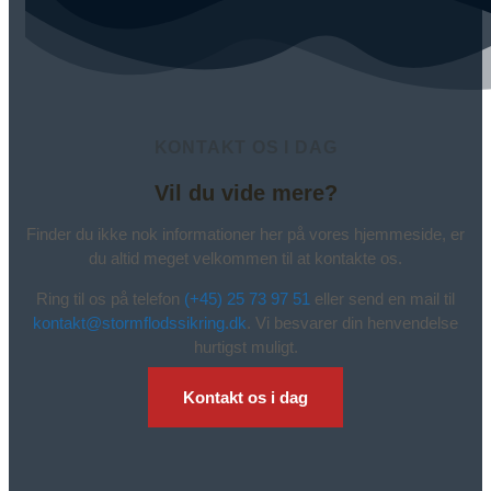
KONTAKT OS I DAG
Vil du vide mere?
Finder du ikke nok informationer her på vores hjemmeside, er
du altid meget velkommen til at kontakte os.
Ring til os på telefon
(+45) 25 73 97 51
eller send en mail til
kontakt@stormflodssikring.dk
. Vi besvarer din henvendelse
hurtigst muligt.
Kontakt os i dag