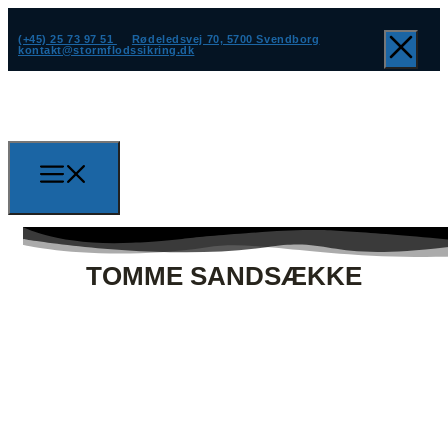
(+45) 25 73 97 51
Rødeledsvej 70, 5700 Svendborg
kontakt@stormflodssikring.dk
TOMME SANDSÆKKE
(+45) 25 73 97 51
kontakt@stormflodssikring.dk