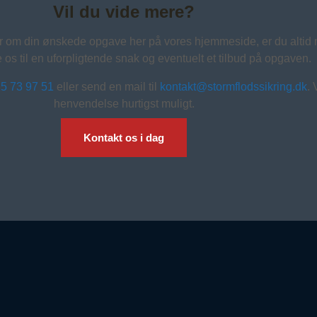
Vil du vide mere?
er om din ønskede opgave her på vores hjemmeside, er du alti
te os til en uforpligtende snak og eventuelt et tilbud på opgaven.
25 73 97 51
eller send en mail til
kontakt@stormflodssikring.dk
. 
henvendelse hurtigst muligt.
Kontakt os i dag