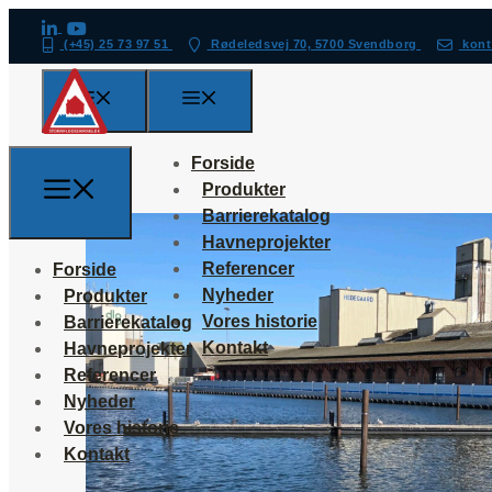
(+45) 25 73 97 51
Rødeledsvej 70, 5700 Svendborg
kont
Forside
Produkter
Barrierekatalog
Havneprojekter
Referencer
Forside
Nyheder
Produkter
Vores historie
Barrierekatalog
Kontakt
Havneprojekter
Referencer
Nyheder
Vores historie
Kontakt