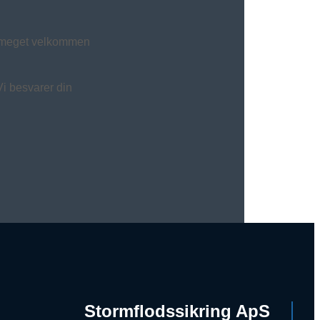
d meget velkommen
Vi besvarer din
Stormflodssikring ApS