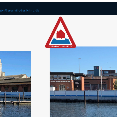
akt@stormflodssikring.dk