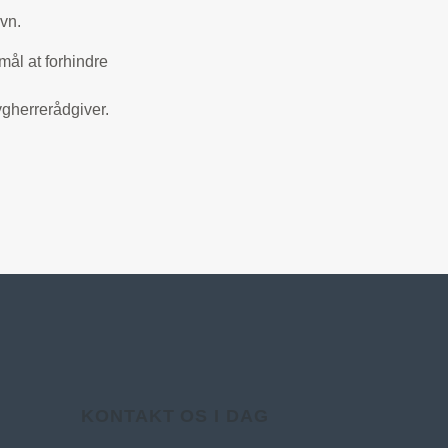
vn.
rmål at forhindre
gherrerådgiver.
KONTAKT OS I DAG