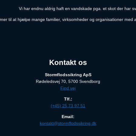
Vi har endnu aldrig haft en vandskade pga. et skot der har svig
ommer til at hjælpe mange familier, virksomheder og organisationer med
Kontakt os
Stormflodssikring ApS
Rødeledsvej 70, 5700 Svendborg
Find vej
Tlf.:
(+45) 25 73 97 51
Email:
kontakt@stormflodssikring.dk