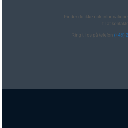
Finder du ikke nok information
til at kontak
Ring til os på telefon
(+45) 